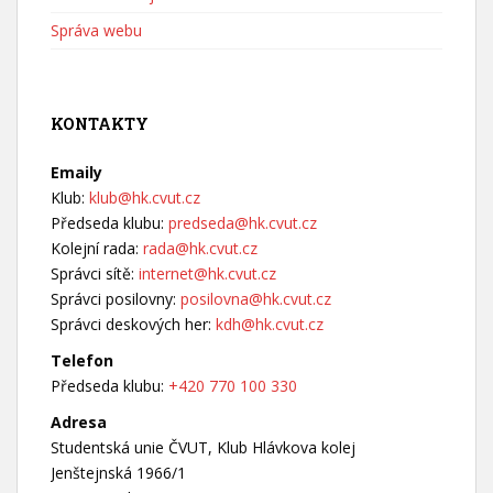
Správa webu
KONTAKTY
Emaily
Klub:
klub@hk.cvut.cz
Předseda klubu:
predseda@hk.cvut.cz
Kolejní rada:
rada@hk.cvut.cz
Správci sítě:
internet@hk.cvut.cz
Správci posilovny:
posilovna@hk.cvut.cz
Správci deskových her:
kdh@hk.cvut.cz
Telefon
Předseda klubu:
+420 770 100 330
Adresa
Studentská unie ČVUT, Klub Hlávkova kolej
Jenštejnská 1966/1