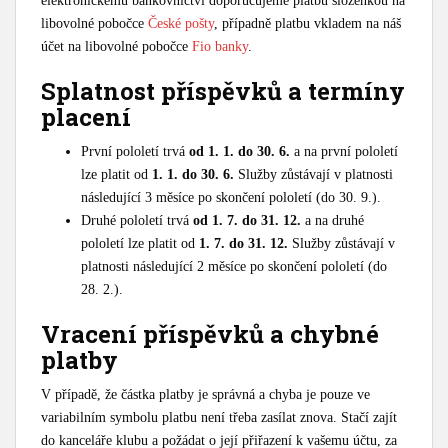
elektronickému bankovnictví doporučujeme platbu složenkou na
libovolné pobočce
České pošty
, případně platbu vkladem na náš
účet na libovolné pobočce
Fio banky
.
Splatnost příspěvků a termíny
placení
První pololetí trvá
od 1. 1. do 30. 6.
a na první pololetí
lze platit od
1. 1. do 30. 6.
Služby zůstávají v platnosti
následující 3 měsíce po skončení pololetí (do 30. 9.).
Druhé pololetí trvá
od 1. 7. do 31. 12.
a na druhé
pololetí lze platit od
1. 7. do 31. 12.
Služby zůstávají v
platnosti následující 2 měsíce po skončení pololetí (do
28. 2.).
Vracení příspěvků a chybné
platby
V případě, že částka platby je správná a chyba je pouze ve
variabilním symbolu platbu není třeba zasílat znova. Stačí zajít
do kanceláře klubu a požádat o její přiřazení k vašemu účtu, za