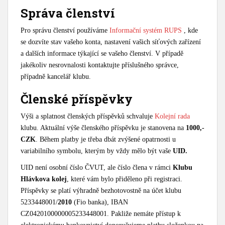
Správa členství
Pro správu členství používáme
Informační systém RUPS
, kde
se dozvíte stav vašeho konta, nastavení vašich síťových zařízení
a dalších informace týkající se vašeho členství. V případě
jakékoliv nesrovnalosti kontaktujte příslušného správce,
případně kancelář klubu.
Členské příspěvky
Výši a splatnost členských příspěvků schvaluje
Kolejní rada
klubu. Aktuální výše členského příspěvku je stanovena na
1000,-
CZK
. Během platby je třeba dbát zvýšené opatrnosti u
variabilního symbolu, kterým by vždy mělo být vaše
UID.
UID není osobní číslo ČVUT, ale číslo člena v rámci
Klubu
Hlávkova kolej
, které vám bylo přiděleno při registraci.
Příspěvky se platí výhradně bezhotovostně na účet klubu
5233448001/
2010
(Fio banka), IBAN
CZ0420100000005233448001. Pakliže nemáte přístup k