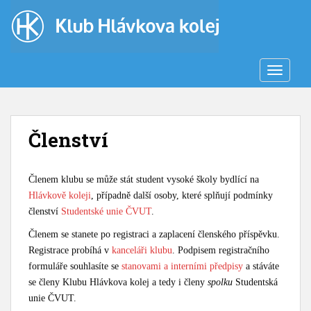
S
k
i
p
t
TOGGLE
o
m
a
Členství
i
n
c
Členem klubu se může stát student vysoké školy bydlící na
o
Hlávkově koleji
, případně další osoby, které splňují podmínky
n
členství
Studentské unie ČVUT
.
t
e
Členem se stanete po registraci a zaplacení členského příspěvku.
n
Registrace probíhá v
kanceláři klubu
. Podpisem registračního
t
formuláře souhlasíte se
stanovami a interními předpisy
a stáváte
se členy Klubu Hlávkova kolej a tedy i členy
spolku
Studentská
unie ČVUT.