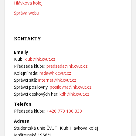
Hlávkova kolej
Správa webu
KONTAKTY
Emaily
Klub:
klub@hk.cvut.cz
Předseda klubu:
predseda@hk.cvut.cz
Kolejní rada:
rada@hk.cvut.cz
Správci sítě:
internet@hk.cvut.cz
Správci posilovny:
posilovna@hk.cvut.cz
Správci deskových her:
kdh@hk.cvut.cz
Telefon
Předseda klubu:
+420 770 100 330
Adresa
Studentská unie ČVUT, Klub Hlávkova kolej
Jenštejnská 1966/1