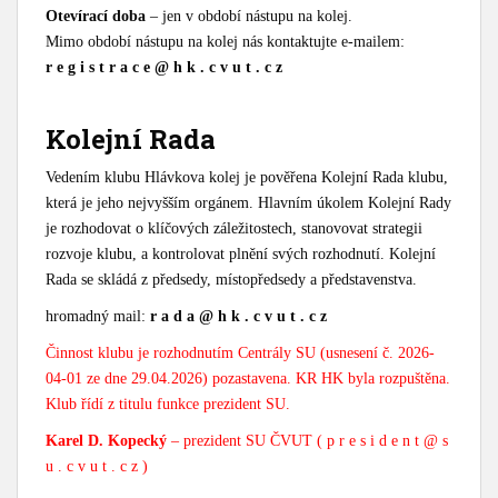
Otevírací doba
– jen v období nástupu na kolej.
Mimo období nástupu na kolej nás kontaktujte e-mailem:
r e g i s t r a c e @ h k . c v u t . c z
Kolejní Rada
Vedením klubu Hlávkova kolej je pověřena Kolejní Rada klubu,
která je jeho nejvyšším orgánem. Hlavním úkolem Kolejní Rady
je rozhodovat o klíčových záležitostech, stanovovat strategii
rozvoje klubu, a kontrolovat plnění svých rozhodnutí. Kolejní
Rada se skládá z předsedy, místopředsedy a představenstva.
hromadný mail:
r a d a @
h k . c v u t . c z
Činnost klubu je rozhodnutím Centrály SU (usnesení č. 2026-
04-01 ze dne 29.04.2026) pozastavena.
KR HK byla rozpuštěna.
Klub řídí z titulu funkce prezident SU.
Karel D. Kopecký
– prezident SU ČVUT ( p r e s i d e n t @ s
u . c v u t . c z )