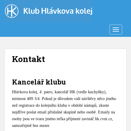
S
k
i
p
t
TOGGLE
o
m
a
Kontakt
i
n
c
o
Kancelář klubu
n
t
Hlávkova kolej, 4. patro, kancelář HK (vedle kuchyňky),
e
místnost 409 3/4. Pokud je důvodem vaší návštěvy něco jiného
n
než registrace do kolejního klubu v období nástupů, zkuste
t
nejdříve poslat email příslušné skupině nebo osobě. Emaily na
osoby jsou ve tvaru jméno tečka příjmení zavináč hk.cvut.cz,
samozřejmě bez mezer.