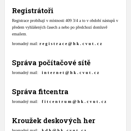
Registrátoři
Registrace probíhají v místnosti 409 3/4 a to v období nástupů v
předem vyhlášených časech a nebo po předchozí domluvě
emailem.
hromadný mail:
r e g i s t r a c e @ h k . c v u t . c z
Správa počítačové sítě
hromadný mail:
i n t e r n e t @ h k . c v u t . c z
Správa fitcentra
hromadný mail:
f i t c e n t r u m @ h k . c v u t . c z
Kroužek deskových her
hromadný mail:
k d h @ h k . c v u t . c z